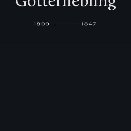
Götterliebling
1809
1847
S
eine siebenjährige Schwester schreibt 1812
an Freunde in Hamburg über ihren
dreijährigen Bruder: „Felix hat eine starke
Stimme und singt den ganzen Tag“. Von dort, wo