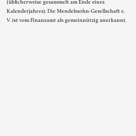
(üblicherweise gesammelt am Ende eines
Kalenderjahres). Die Mendelssohn-Gesellschaft e.
V. ist vom Finanzamt als gemeinnützig anerkannt.
Spenden
Mitgliedschaft
Kontakt
Newsletter
Medienecho
Links & Partner
Impressum