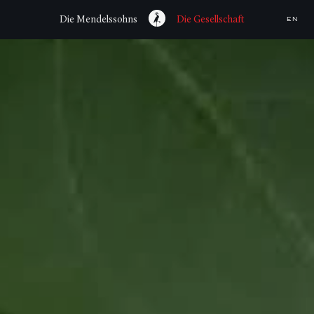
Die Mendelssohns
Die Gesellschaft
EN