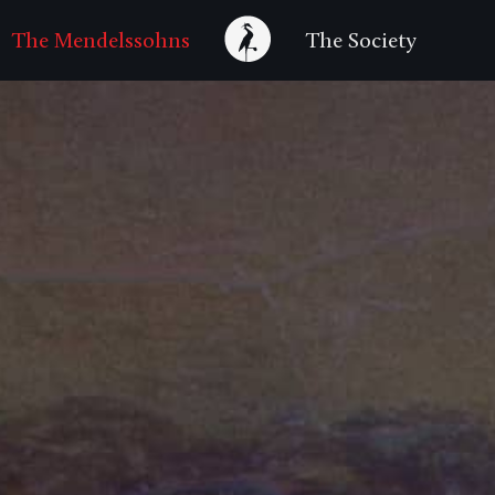
The Mendelssohns
The Society